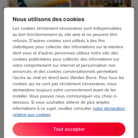
Nous utilisons des cookies
Les cookies strictement nécessaires sont indispensables
au bon fonctionnement du site web et ne peuvent être
refusés. D'autres cookies sont utilisés à des fins
statistiques pour collecter des informations sur la manière
dont vous et d'autres personnes utilisez notre site; des
Les mocktails, ce sont des cocktails sans alcool, qui peuvent
cookies publicitaires pour collecter des informations sur
être tout aussi délicieux et rafraîchissants que leurs
votre comportement sur internet et personnaliser nos
homologues alcoolisés. Ils sont parfaits pour se désaltérer
annonces; et des cookies conversationnels permettant
lors d’une soirée entre amis ou en famille, ou simplement pour
l'accès au chat en direct avec Vanden Borre. Pour tous les
cookies qui ne sont pas strictement nécessaires, nous
se faire plaisir en fin de journée.
demandons toujours votre consentement avant de les
installer. Vous pouvez nous communiquer vos choix ci-
dessous. Si vous souhaitez obtenir de plus amples
Comment réussir un mocktail ?
informations à ce sujet, veuillez consulter
notre déclaration
relative aux cookies
.
Utilisez des ingrédients frais et de qualité.
Ne soyez pas timide avec les herbes et les épices. Elles
Tout accepter
peuvent ajouter beaucoup de saveur à vos cocktails.
N’oubliez pas les glaçons ! Ils sont essentiels pour