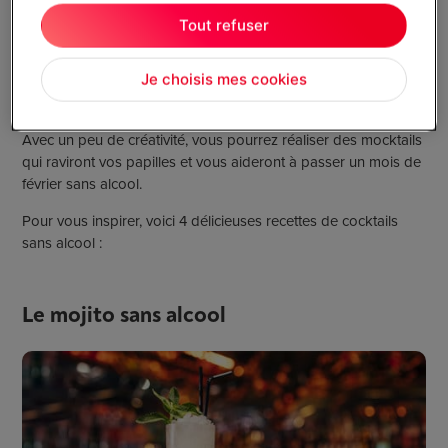
rafraîchir vos mocktails.
Tout refuser
Réussissez vos cocktails avec
un bon mixer
. Certains modèles
Je choisis mes cookies
sont même capable de faire de la glace pilée.
Comment
choisir un mixer ?
Avec un peu de créativité, vous pourrez réaliser des mocktails
qui raviront vos papilles et vous aideront à passer un mois de
février sans alcool.
Pour vous inspirer, voici 4 délicieuses recettes de cocktails
sans alcool :
Le mojito sans alcool