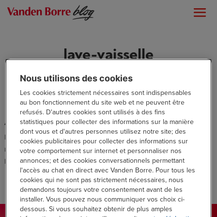
lave-vaisselle
Nous utilisons des cookies
Les cookies strictement nécessaires sont indispensables
au bon fonctionnement du site web et ne peuvent être
refusés. D'autres cookies sont utilisés à des fins
statistiques pour collecter des informations sur la manière
Aucun résultat
dont vous et d'autres personnes utilisez notre site; des
La page demandée est introuvable. Essayez d'affiner votre
cookies publicitaires pour collecter des informations sur
recherche ou utilisez le panneau de navigation ci-dessus pour
votre comportement sur internet et personnaliser nos
annonces; et des cookies conversationnels permettant
localiser l'article.
l'accès au chat en direct avec Vanden Borre. Pour tous les
cookies qui ne sont pas strictement nécessaires, nous
demandons toujours votre consentement avant de les
installer. Vous pouvez nous communiquer vos choix ci-
dessous. Si vous souhaitez obtenir de plus amples