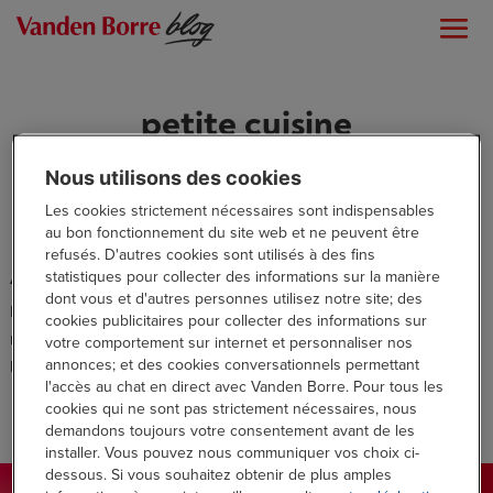
petite cuisine
Nous utilisons des cookies
Les cookies strictement nécessaires sont indispensables
au bon fonctionnement du site web et ne peuvent être
refusés. D'autres cookies sont utilisés à des fins
statistiques pour collecter des informations sur la manière
Aucun résultat
dont vous et d'autres personnes utilisez notre site; des
La page demandée est introuvable. Essayez d'affiner votre
cookies publicitaires pour collecter des informations sur
recherche ou utilisez le panneau de navigation ci-dessus pour
votre comportement sur internet et personnaliser nos
annonces; et des cookies conversationnels permettant
localiser l'article.
l'accès au chat en direct avec Vanden Borre. Pour tous les
cookies qui ne sont pas strictement nécessaires, nous
demandons toujours votre consentement avant de les
installer. Vous pouvez nous communiquer vos choix ci-
dessous. Si vous souhaitez obtenir de plus amples