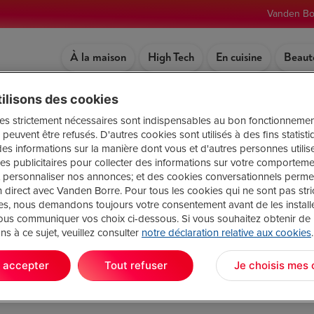
Vanden Bo
À la maison
High Tech
En cuisine
Beaut
ilisons des cookies
télétravail
es strictement nécessaires sont indispensables au bon fonctionnemen
peuvent être refusés. D'autres cookies sont utilisés à des fins statist
des informations sur la manière dont vous et d'autres personnes utilise
es publicitaires pour collecter des informations sur votre comporteme
et personnaliser nos annonces; et des cookies conversationnels permet
n direct avec Vanden Borre. Pour tous les cookies qui ne sont pas str
es, nous demandons toujours votre consentement avant de les install
us communiquer vos choix ci-dessous. Si vous souhaitez obtenir de
ésultat
ns à ce sujet, veuillez consulter
notre déclaration relative aux cookies
.
andée est introuvable. Essayez d'affiner votre recherche ou utilisez
n ci-dessus pour localiser l'article.
 accepter
Tout refuser
Je choisis mes 