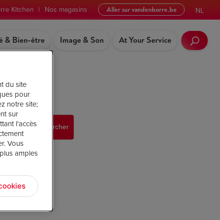
rre Kitchen
|
Nos magasins
Aller sur vandenborre.be
NL
é & Bien-être
Image & Son
At Your Service
t du site
iques pour
z notre site;
nt sur
tant l'accès
ictement
er. Vous
 plus amples
 le panneau
cookies