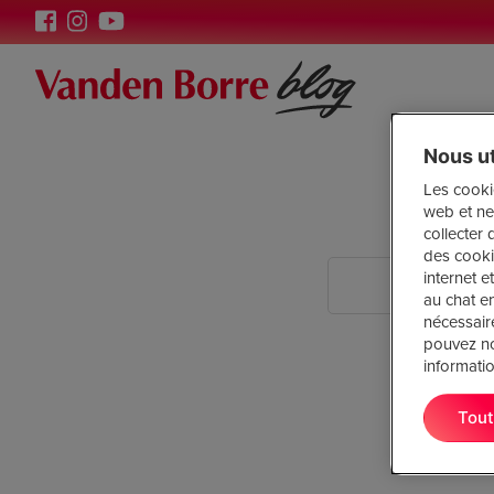
Nous ut
Les cooki
web et ne 
collecter 
des cooki
internet 
au chat e
nécessair
pouvez no
Aucun r
informatio
La page dem
de navigatio
Tout