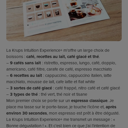
La Krups Intuition Experience+ m’offre un large choix de
boissons :
café, recettes au lait, café glacé et thé
.
–
9 cafés sans lait
: ristretto, espresso, lungo, café, doppio,
americano, café filtre, carafe de café, espresso macchiato
–
6 recettes au lait
: cappuccino, cappuccino italien, latte
macchiato, mousse de lait, cafe latte et flat white
–
3 sortes de café glacé
: café frappé, nitro café et café glacé
–
3 types de thé
: thé vert, thé noir et tisane
Mon premier choix se porte sur un
espresso classique
. Je
place ma tasse sur le porte-tasse, je touche l’icône et,
après
environ 30 secondes
, mon espresso est prêt à être dégusté.
La Krups Intuition Experience+ me transmet un message : «
Bonne dégustation ! ». Et c’est bien ce que j’ai l’intention de