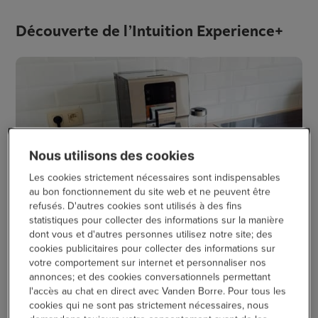
Découverte de l’Intuition Experience+
Nous utilisons des cookies
Les cookies strictement nécessaires sont indispensables
au bon fonctionnement du site web et ne peuvent être
refusés. D'autres cookies sont utilisés à des fins
Curieuse, je sors la
machine à espresso Krups Intuition
statistiques pour collecter des informations sur la manière
Experience+
de son emballage. Je la pose sur le plan de
dont vous et d'autres personnes utilisez notre site; des
travail et cette belle machine à espresso apporte
cookies publicitaires pour collecter des informations sur
votre comportement sur internet et personnaliser nos
instantanément une touche luxueuse à ma cuisine. Cette
annonces; et des cookies conversationnels permettant
machine à café a un design resplendissant et est
en acier
l'accès au chat en direct avec Vanden Borre. Pour tous les
inoxydable
. Elle est livrée avec quelques accessoires, comme
cookies qui ne sont pas strictement nécessaires, nous
le réservoir à lait et les deux buses vapeur. Pour assurer son