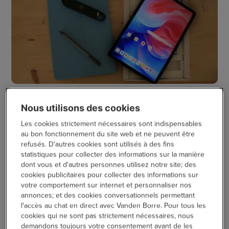
Dès l’ouverture de l’emballage, on remarque immédiatement
Nous utilisons des cookies
que tout a été assemblé
avec soin
. La tablette est
parfaitement protégée et élégamment présentée dans sa
Les cookies strictement nécessaires sont indispensables
boîte d’origine. Un
câble USB-C
très pratique est également
au bon fonctionnement du site web et ne peuvent être
refusés. D'autres cookies sont utilisés à des fins
fourni avec l’appareil, ce qui vous permet de le recharger
statistiques pour collecter des informations sur la manière
rapidement.
dont vous et d'autres personnes utilisez notre site; des
cookies publicitaires pour collecter des informations sur
Pratique : une jolie
housse de protection
bleue accompagne
votre comportement sur internet et personnaliser nos
votre achat. Votre tablette est donc bien protégée dès le
annonces; et des cookies conversationnels permettant
départ. La boîte contient aussi les manuels et le
stylet
, pour
l'accès au chat en direct avec Vanden Borre. Pour tous les
les utilisateurs qui préfèrent encore prendre des notes à
cookies qui ne sont pas strictement nécessaires, nous
l’ancienne.
demandons toujours votre consentement avant de les