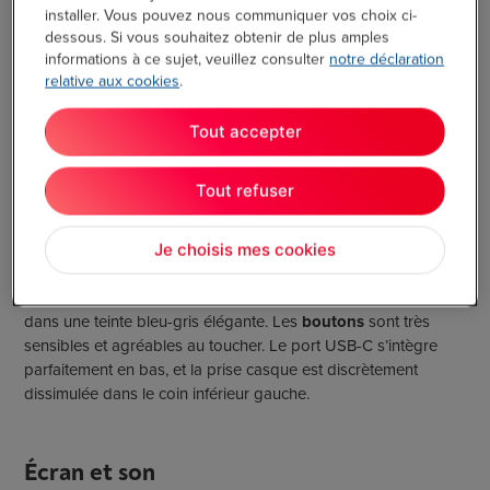
installer. Vous pouvez nous communiquer vos choix ci-
dessous. Si vous souhaitez obtenir de plus amples
informations à ce sujet, veuillez consulter
notre déclaration
relative aux cookies
.
Tout accepter
Tout refuser
Je choisis mes cookies
Le
design
respire la qualité. La tablette présente un design
soigné aux lignes angulaires, avec un effet acier brossé raffiné
dans une teinte bleu-gris élégante. Les
boutons
sont très
sensibles et agréables au toucher. Le port USB-C s’intègre
parfaitement en bas, et la prise casque est discrètement
dissimulée dans le coin inférieur gauche.
Écran et son