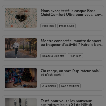
Nous avons testé le casque Bose
QuietComfort Ultra pour vous. Envie
d’en savoir plus ?
,
High Tech
Image & Son
Montre connectée, montre de sport
ou traqueur d’activité ? Faire le bon
choix
,
Beauté & Bien-être
High Tech
On range, on sort l’aspirateur balai…
et c’est parti !
,
À la maison
Non classifié(e)
Testé pour vous : les nouveaux
aspirateurs balais S1 de Nilfisk