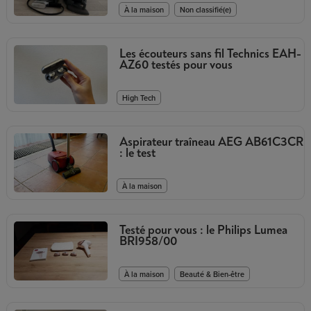
,
À la maison
Non classifié(e)
Les écouteurs sans fil Technics EAH-
AZ60 testés pour vous
High Tech
Aspirateur traîneau AEG AB61C3CR
: le test
À la maison
Testé pour vous : le Philips Lumea
BRI958/00
,
À la maison
Beauté & Bien-être