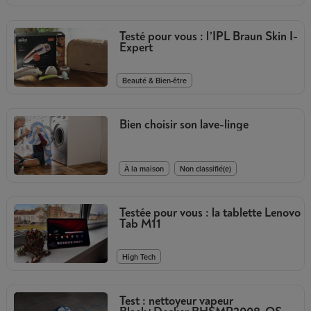
Testé pour vous : l’IPL Braun Skin I-
Expert
Beauté & Bien-être
Bien choisir son lave-linge
,
À la maison
Non classifié(e)
Testée pour vous : la tablette Lenovo
Tab M11
High Tech
Test : nettoyeur vapeur