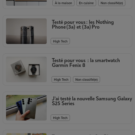
,
,
À la maison
En cuisine
Non classifié(e)
Testé pour vous : les Nothing
Phone (3a) et (3a) Pro
High Tech
Testé pour vous : la smartwatch
Garmin Fenix 8
,
High Tech
Non classifié(e)
J’ai testé la nouvelle Samsung Galaxy
S25 Series
High Tech