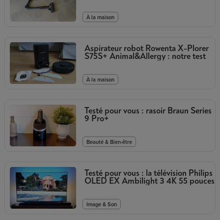
À la maison
Aspirateur robot Rowenta X-Plorer
S75S+ Animal&Allergy : notre test
À la maison
Testé pour vous : rasoir Braun Series
9 Pro+
Beauté & Bien-être
Testé pour vous : la télévision Philips
OLED EX Ambilight 3 4K 55 pouces
Image & Son