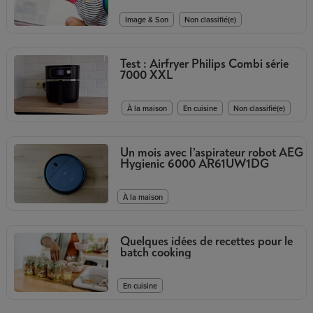
,
Image & Son
Non classifié(e)
Test : Airfryer Philips Combi série
7000 XXL
,
,
À la maison
En cuisine
Non classifié(e)
Un mois avec l’aspirateur robot AEG
Hygienic 6000 AR61UW1DG
À la maison
Quelques idées de recettes pour le
batch cooking
En cuisine