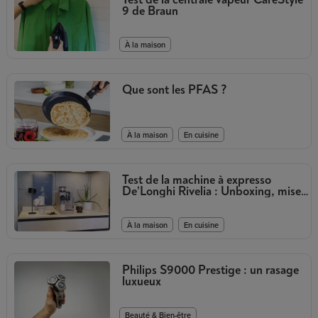
9 de Braun
À la maison
Que sont les PFAS ?
,
À la maison
En cuisine
Test de la machine à expresso
De’Longhi Rivelia : Unboxing, mise
en route et avis
,
À la maison
En cuisine
Philips S9000 Prestige : un rasage
luxueux
Beauté & Bien-être