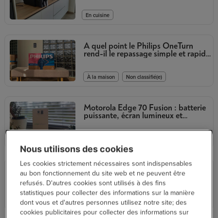
En cuisine
À quel point le Philips OneTurn
rend-il le repassage simple et rapide
?
,
À la maison
Non classifié(e)
Motorola Edge 70 Fusion : batterie
puissante, écran lumineux et
appareils photo de qualité
High Tech
Nous utilisons des cookies
Les cookies strictement nécessaires sont indispensables
Mon expérience café avec la Philips
au bon fonctionnement du site web et ne peuvent être
Café Aromis Série 8000 + LatteGo
refusés. D'autres cookies sont utilisés à des fins
Pro
statistiques pour collecter des informations sur la manière
,
À la maison
En cuisine
dont vous et d'autres personnes utilisez notre site; des
cookies publicitaires pour collecter des informations sur