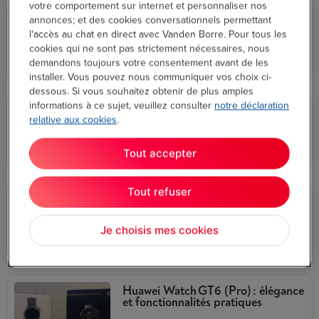
votre comportement sur internet et personnaliser nos
NOUVEAU : La série Galaxy S26 de
annonces; et des cookies conversationnels permettant
Samsung sous la loupe
l'accès au chat en direct avec Vanden Borre. Pour tous les
cookies qui ne sont pas strictement nécessaires, nous
demandons toujours votre consentement avant de les
High Tech
installer. Vous pouvez nous communiquer vos choix ci-
dessous. Si vous souhaitez obtenir de plus amples
informations à ce sujet, veuillez consulter
notre déclaration
La cuisine rapide et facile avec le
relative aux cookies
.
Cookeo Infinity de Moulinex
Tout accepter
En cuisine
Tout refuser
J’ai testé pour vous le KitchenAid
Pure Power Blender
Je choisis mes cookies
,
À la maison
En cuisine
Huawei Watch GT6 (Pro) : élégance
et fonctionnalités pratiques