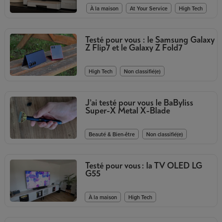
,
,
À la maison
At Your Service
High Tech
Testé pour vous : le Samsung Galaxy
Z Flip7 et le Galaxy Z Fold7
,
High Tech
Non classifié(e)
J’ai testé pour vous le BaByliss
Super-X Metal X-Blade
,
Beauté & Bien-être
Non classifié(e)
Testé pour vous : la TV OLED LG
G55
,
À la maison
High Tech