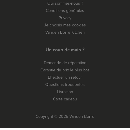
Qui sommes-nous ?
Conditions générales
Privacy
Je choisis mes cookies
Vanden Borre Kitchen
Un coup de main ?
Demande de réparation
Garantie du prix le plus bas
Effectuer un retour
Questions fréquentes
Livraison
Carte cadeau
Copyright © 2025 Vanden Borre