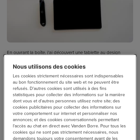
En ouvrant la boîte, j’ai découvert une tablette au design
élégant. En effet, la tablette Lenovo M11 offre un design haut
de gamme et robuste. Elle est grise, ornée d’une bande rayée
Nous utilisons des cookies
pour un petit peu de modernité. Je dois noter que la
Les cookies strictement nécessaires sont indispensables
différence par rapports aux autres modèles de tablettes se
au bon fonctionnement du site web et ne peuvent être
note dans les détails, comme le logo Lenovo gravé à l’arrière
refusés. D'autres cookies sont utilisés à des fins
de la tablette ou l’objectif inséré dans un cadre en relief.
statistiques pour collecter des informations sur la manière
dont vous et d'autres personnes utilisez notre site; des
Bon à savoir
: la tablette est livrée avec le Tab Pen de la
cookies publicitaires pour collecter des informations sur
même couleur tablette, le chargeur sans l’adaptateur et la
votre comportement sur internet et personnaliser nos
petite clef destinée à insérer une carte Sim. Toutefois, il vous
annonces; et des cookies conversationnels permettant
faudra vous procurer l’étui autrement.
l'accès au chat en direct avec Vanden Borre. Pour tous les
cookies qui ne sont pas strictement nécessaires, nous
demandons toujours votre consentement avant de les