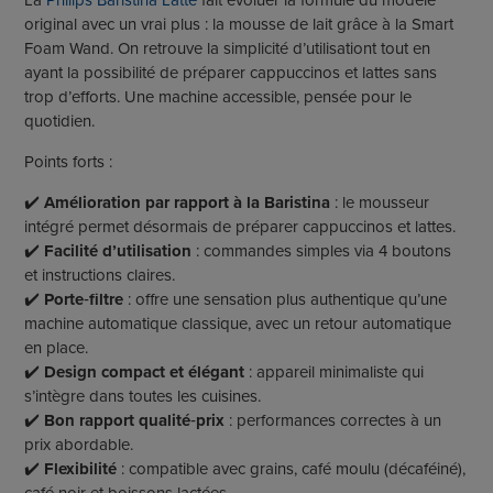
La
Philips Baristina Latte
fait évoluer la formule du modèle
original avec un vrai plus : la mousse de lait grâce à la Smart
Foam Wand. On retrouve la simplicité d’utilisationt tout en
ayant la possibilité de préparer cappuccinos et lattes sans
trop d’efforts. Une machine accessible, pensée pour le
quotidien.
Points forts :
✔️
Amélioration par rapport à la Baristina
: le mousseur
intégré permet désormais de préparer cappuccinos et lattes.
✔️
Facilité d’utilisation
: commandes simples via 4 boutons
et instructions claires.
✔️
Porte
‑
filtre
: offre une sensation plus authentique qu’une
machine automatique classique, avec un retour automatique
en place.
✔️
Design compact et élégant
: appareil minimaliste qui
s’intègre dans toutes les cuisines.
✔️
Bon rapport qualité
‑
prix
: performances correctes à un
prix abordable.
✔️
Flexibilité
: compatible avec grains, café moulu (décaféiné),