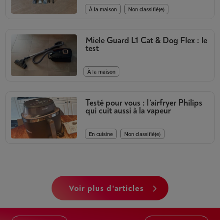
,
À la maison
Non classifié(e)
Miele Guard L1 Cat & Dog Flex : le
test
À la maison
Testé pour vous : l’airfryer Philips
qui cuit aussi à la vapeur
,
En cuisine
Non classifié(e)
voir plus d'articles