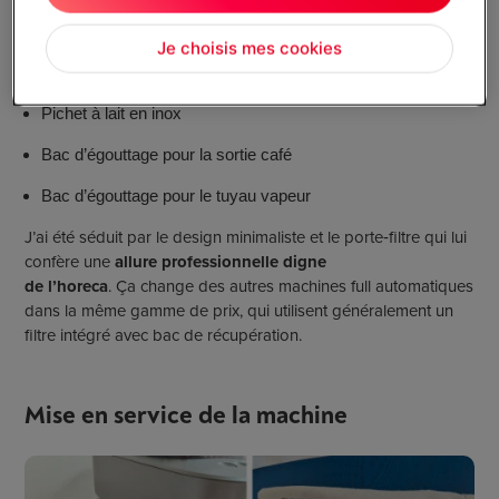
Porte
‑
filtre
Je choisis mes cookies
Smart foam wand (3 pièces)
Pichet à lait en inox
Bac d’égouttage pour la sortie café
Bac d’égouttage pour le tuyau vapeur
J’ai été séduit par le design minimaliste et le porte
‑
filtre qui lui
confère une
allure professionnelle digne
de l’horeca
. Ça change des autres machines full automatiques
dans la même gamme de prix, qui utilisent généralement un
filtre intégré avec bac de récupération.
Mise en service de la machine