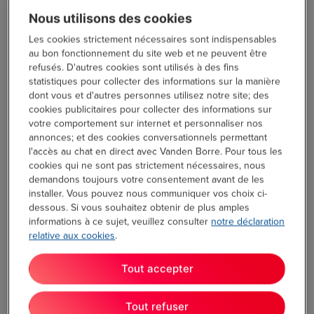
un
tote
bag
, ce qui permet de le sortir facilement sans se
Nous utilisons des cookies
blesser les doigts. L’emballage comporte également un guide
de démarrage rapide et un
QR code
donnant accès
Les cookies strictement nécessaires sont indispensables
à
plus
d’informations sur la mise en route.
au bon fonctionnement du site web et ne peuvent être
refusés. D'autres cookies sont utilisés à des fins
statistiques pour collecter des informations sur la manière
dont vous et d'autres personnes utilisez notre site; des
cookies publicitaires pour collecter des informations sur
votre comportement sur internet et personnaliser nos
annonces; et des cookies conversationnels permettant
l'accès au chat en direct avec Vanden Borre. Pour tous les
cookies qui ne sont pas strictement nécessaires, nous
demandons toujours votre consentement avant de les
installer. Vous pouvez nous communiquer vos choix ci-
dessous. Si vous souhaitez obtenir de plus amples
informations à ce sujet, veuillez consulter
notre déclaration
relative aux cookies
.
Que trouve
‑
t
‑
on dans la boîte ? Voyons cela :
Unité principale avec moulin à café, groupe d’infusion et
Tout accepter
buse vapeur
Tout refuser
Réservoir d’eau de 1,2 litre