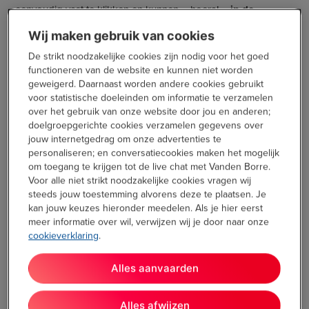
eenvoudig vast te klikken en kunnen – hoera! –
in de
vaatwasser
. Er zit zelfs een sauslepel in de doos. Ook het
Wij maken gebruik van cookies
opvangbakje voor vet is gemakkelijk te installeren. Ik ben nu
al dol op dit
kant-en-klare toestel
!
De strikt noodzakelijke cookies zijn nodig voor het goed
functioneren van de website en kunnen niet worden
geweigerd. Daarnaast worden andere cookies gebruikt
voor statistische doeleinden om informatie te verzamelen
over het gebruik van onze website door jou en anderen;
doelgroepgerichte cookies verzamelen gegevens over
jouw internetgedrag om onze advertenties te
personaliseren; en conversatiecookies maken het mogelijk
om toegang te krijgen tot de live chat met Vanden Borre.
Voor alle niet strikt noodzakelijke cookies vragen wij
steeds jouw toestemming alvorens deze te plaatsen. Je
kan jouw keuzes hieronder meedelen. Als je hier eerst
meer informatie over wil, verwijzen wij je door naar onze
cookieverklaring
.
Eén toestel, ontelbaar veel gerechten
Alles aanvaarden
De Multigrill 7 van Braun nodigt iedereen uit om
creatief
aan
de slag te gaan. In een wip bereid je geroosterd vlees en
Alles afwijzen