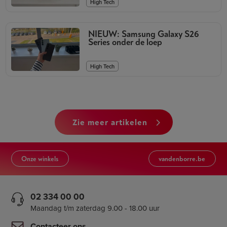
High Tech
NIEUW: Samsung Galaxy S26
Series onder de loep
High Tech
zie meer artikelen
Onze winkels
vandenborre.be
02 334 00 00
Maandag t/m zaterdag 9.00 - 18.00 uur
Contacteer ons