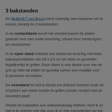
3
bakstanden
De
Multigrill 7 van Braun
biedt oneindig veel manieren om te
koken, dankzij de 3 bakstanden:
In de
contactstand
wordt het voedsel tussen de platen
gedrukt voor een snelle bereiding. Ideaal voor hamburgers
en sandwiches!
In de
open stand
ontstaat een barbecue-ervaring met twee
bakoppervlakken van 29 x 23 cm om vlees en groenten
tegelijkertijd te grillen. Deze stand is ook ideaal voor wie de
grill op tafel wil zetten en gezellig samen een maaltijd voor
6 personen wil maken.
De
ovenstand
tot slot is ideaal om delicaat voedsel zoals vis
of pizza’s aan beide kanten te grillen zonder contact met de
bovenste plaat.
Omdat de bakplaten een antiaanbaklaag hebben, hoef ik ze
niet in te smeren met olie voor ik er mijn ingrediënten op leg.