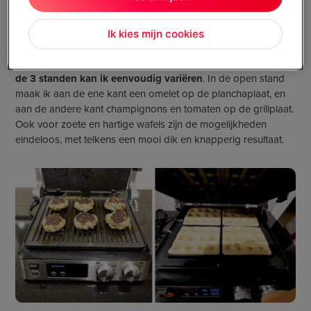
gegrilde groenten, ontbijtwraps met een omelet, gehakt voor
een hamburger, zoete en hartige wafels of pannenkoeken. Er
Ik kies mijn cookies
is echt voor ieder wat wils!
Ik probeer een paar gerechten uit op de
3
platen, en dankzij
de 3
standen kan ik eenvoudig variëren
. In de open stand
maak ik aan de ene kant een omelet op de planchaplaat, en
aan de andere kant champignons en tomaten op de grillplaat.
Ook voor zoete en hartige wafels zijn de mogelijkheden
eindeloos, met telkens een mooi dik en knapperig resultaat.