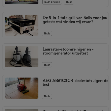
,
In de keuken
Thuis
De 5-in-1 tafelgrill van Solis voor jou
getest: wat vinden wij ervan?
Thuis
Laurastar-stoomreiniger en -
stoomgenerator uitgetest
Thuis
AEG AB61C3CR-sledestofzuiger: de
test
Thuis