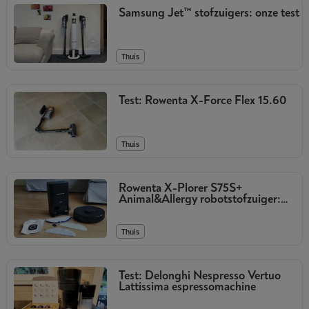
Samsung Jet™ stofzuigers: onze test
Thuis
Test: Rowenta X-Force Flex 15.60
Thuis
Rowenta X-Plorer S75S+
Animal&Allergy robotstofzuiger:
onze test
Thuis
Test: Delonghi Nespresso Vertuo
Lattissima espressomachine