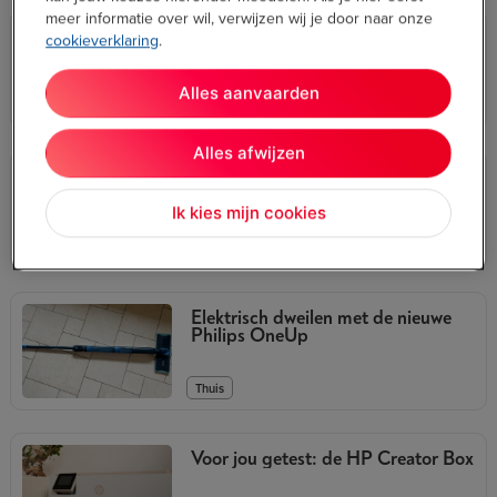
meer informatie over wil, verwijzen wij je door naar onze
Mijn koffiebeleving met de Philips
cookieverklaring
.
Café Aromis 8000 Series + LatteGo
Pro
Alles aanvaarden
,
In de keuken
Thuis
Alles afwijzen
Ik testte voor jou de KitchenAid Pure
Power Blender
Ik kies mijn cookies
,
In de keuken
Thuis
Elektrisch dweilen met de nieuwe
Philips OneUp
Thuis
Voor jou getest: de HP Creator Box