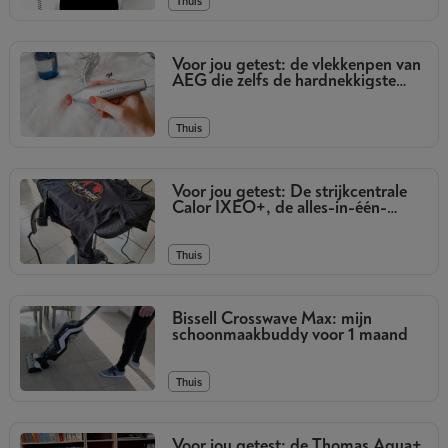
Thuis
Voor jou getest: de vlekkenpen van
AEG die zelfs de hardnekkigste
vlekken verwijdert
Thuis
Voor jou getest: De strijkcentrale
Calor IXEO+, de alles-in-één-
oplossing voor strijken én stomen
Thuis
Bissell Crosswave Max: mijn
schoonmaakbuddy voor 1 maand
Thuis
Voor jou getest: de Thomas Aqua+