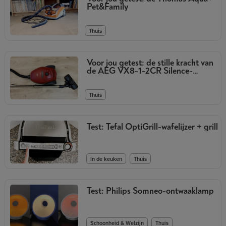
Pet&Family
Thuis
Voor jou getest: de stille kracht van
de AEG VX8-1-2CR Silence-
stofzuiger
Thuis
Test: Tefal OptiGrill-wafelijzer + grill
,
In de keuken
Thuis
Test: Philips Somneo-ontwaaklamp
,
Schoonheid & Welzijn
Thuis