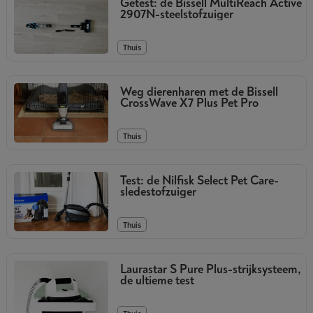
Getest: de Bissell MultiReach Active
2907N-steelstofzuiger
Thuis
Weg dierenharen met de Bissell
CrossWave X7 Plus Pet Pro
Thuis
Test: de Nilfisk Select Pet Care-
sledestofzuiger
Thuis
Laurastar S Pure Plus-strijksysteem,
de ultieme test