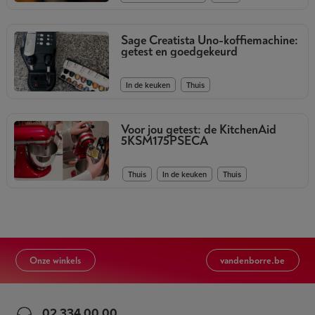
Sage Creatista Uno-koffiemachine:
getest en goedgekeurd
,
In de keuken
Thuis
Voor jou getest: de KitchenAid
5KSM175PSECA
,
,
Thuis
In de keuken
Thuis
Onze winkels
vandenborre.be
02 334 00 00