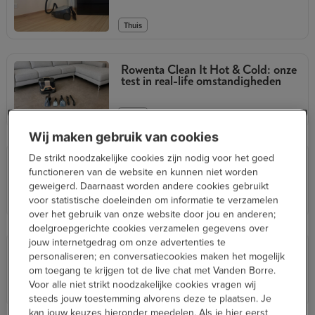
Thuis
Rowenta Clean It Hot & Cold: onze
test in real-life omstandigheden
Thuis
Wij maken gebruik van cookies
De strikt noodzakelijke cookies zijn nodig voor het goed
Philips Baristina Latte: ik testte deze
espressomachine met ingebouwde
functioneren van de website en kunnen niet worden
melkopschuimer
geweigerd. Daarnaast worden andere cookies gebruikt
voor statistische doeleinden om informatie te verzamelen
,
In de keuken
Thuis
over het gebruik van onze website door jou en anderen;
doelgroepgerichte cookies verzamelen gegevens over
jouw internetgedrag om onze advertenties te
Hoe snel en eenvoudig wordt strijken
personaliseren; en conversatiecookies maken het mogelijk
met de Philips OneTurn?
om toegang te krijgen tot de live chat met Vanden Borre.
Voor alle niet strikt noodzakelijke cookies vragen wij
Thuis
steeds jouw toestemming alvorens deze te plaatsen. Je
kan jouw keuzes hieronder meedelen. Als je hier eerst