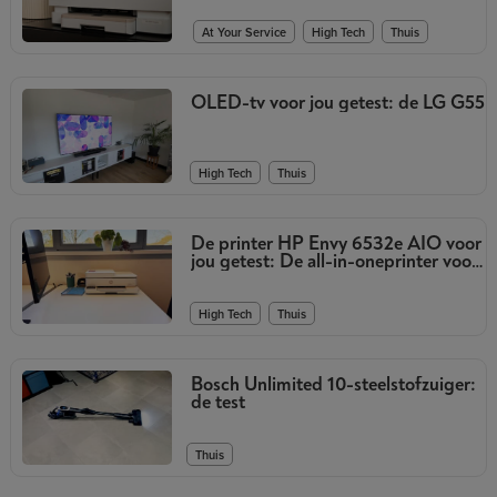
,
,
At Your Service
High Tech
Thuis
OLED-tv voor jou getest: de LG G55
,
High Tech
Thuis
De printer HP Envy 6532e AIO voor
jou getest: De all-in-oneprinter voor
het hele gezin
,
High Tech
Thuis
Bosch Unlimited 10-steelstofzuiger:
de test
Thuis