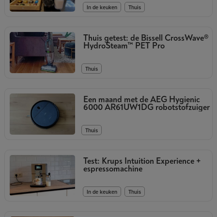
,
In de keuken
Thuis
Thuis getest: de Bissell CrossWave®
HydroSteam™ PET Pro
Thuis
Een maand met de AEG Hygienic
6000 AR61UW1DG robotstofzuiger
Thuis
Test: Krups Intuition Experience +
espressomachine
,
In de keuken
Thuis