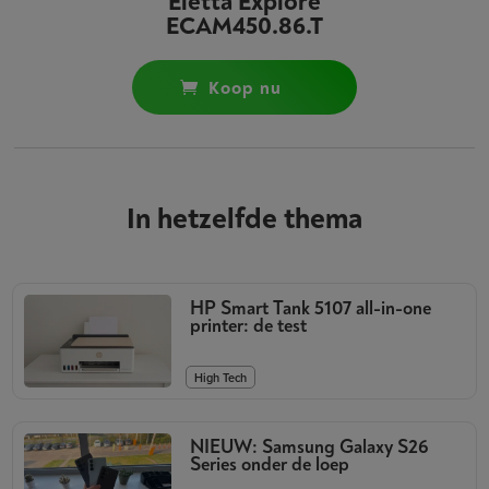
Eletta Explore
ECAM450.86.T
koop nu
In hetzelfde thema
HP Smart Tank 5107 all-in-one
printer: de test
High Tech
NIEUW: Samsung Galaxy S26
Series onder de loep