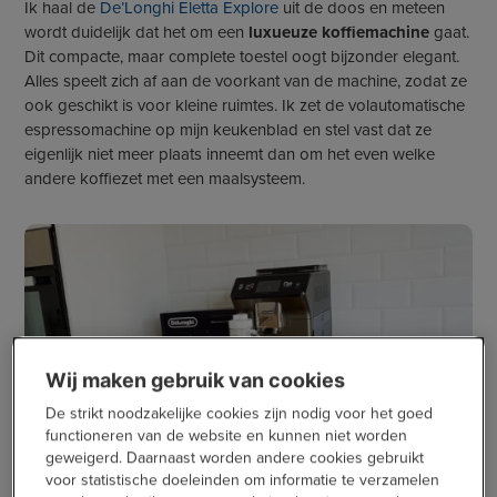
Ik haal de
De’Longhi Eletta Explore
uit de doos en meteen
wordt duidelijk dat het om een
luxueuze koffiemachine
gaat.
Dit compacte, maar complete toestel oogt bijzonder elegant.
Alles speelt zich af aan de voorkant van de machine, zodat ze
ook geschikt is voor kleine ruimtes. Ik zet de volautomatische
espressomachine op mijn keukenblad en stel vast dat ze
eigenlijk niet meer plaats inneemt dan om het even welke
andere koffiezet met een maalsysteem.
Wij maken gebruik van cookies
De strikt noodzakelijke cookies zijn nodig voor het goed
functioneren van de website en kunnen niet worden
geweigerd. Daarnaast worden andere cookies gebruikt
Op de bovenkant van de machine zie ik een
aparte zone om
voor statistische doeleinden om informatie te verzamelen