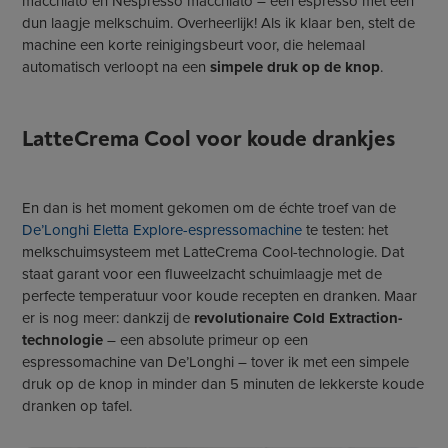
macchiato en Nespresso macchiato – een espresso met een
dun laagje melkschuim. Overheerlijk! Als ik klaar ben, stelt de
machine een korte reinigingsbeurt voor, die helemaal
automatisch verloopt na een
simpele druk op de knop
.
LatteCrema Cool voor koude drankjes
En dan is het moment gekomen om de échte troef van de
De’Longhi Eletta Explore-espressomachine
te testen: het
melkschuimsysteem met LatteCrema Cool-technologie. Dat
staat garant voor een fluweelzacht schuimlaagje met de
perfecte temperatuur voor koude recepten en dranken. Maar
er is nog meer: dankzij de
revolutionaire Cold Extraction-
technologie
– een absolute primeur op een
espressomachine van De’Longhi – tover ik met een simpele
druk op de knop in minder dan 5 minuten de lekkerste koude
dranken op tafel.