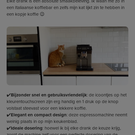
Elke drank is een absolute smaakbeleving. Ik waan me zo in
een Italiaanse koffiebar en zelfs mijn kat lijkt zin te hebben in
een kopje koffie 😉
✔️
Bijzonder snel en gebruiksvriendelijk
: de icoontjes op het
kleurentouchscreen zijn erg handig en 1 druk op de knop
volstaat steevast voor een lekkere koffie.
✔️
Elegant en compact design
: deze espressomachine neemt
weinig plaats in op mijn keukenblad.
✔️
Ideale dosering
: hoewel ik bij elke drank de keuze krijg,
zorgt de machine zelf voor een perfecte dosering van de