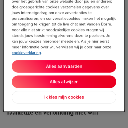
kopjes warm te houden
en een afdekrooster voor het
over het gebruik van onze website door jou en anderen;
maalmechanisme. Het bonenreservoir is voldoende groot
doelgroepgerichte cookies verzamelen gegevens over
jouw internetgedrag om onze advertenties te
voor een zakje van 250 gram. Het is bovendien voorzien van
personaliseren; en conversatiecookies maken het mogelijk
een
luchtdicht en donker deksel
, om de bonen te
om toegang te krijgen tot de live chat met Vanden Borre.
beschermen tegen de zon.
Voor alle niet strikt noodzakelijke cookies vragen wij
steeds jouw toestemming alvorens deze te plaatsen. Je
kan jouw keuzes hieronder meedelen. Als je hier eerst
meer informatie over wil, verwijzen wij je door naar onze
cookieverklaring
.
Alles aanvaarden
Alles afwijzen
Ik kies mijn cookies
Taalkeuze en verbinding met wifi