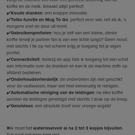
koffie en de melk. Smaakt altijd perfect!
✔️
Koude dranken
: een knappe innovatie.
✔️
ToGo-functie en Mug To Go
: perfect voor wie, net als ik, ‘s
morgens snel de deur uit moet.
✔️
Gebruikersprofielen
: hou je zelf van een kleine, sterke
koffie terwijl je partner fan is van een lichte lungo? Geen nood:
met slechts 1 tik op het scherm krijg je toegang tot je eigen
profiel.
✔️
Connectiviteit
: dankzij de app heb ik toegang tot een schat
aan informatie over de dranken en kan ik de machine zelfs op
afstand bedienen.
✔️
Onderhoudsvriendelijk
: de onderdelen zijn niet geschikt
voor de vaatwasser, maar wel heel eenvoudig te reinigen.
✔️
Automatische reiniging van de leidingen
: na elke koffie
worden de leidingen gereinigd met slechts 1 druk op de knop.
✔️
Geruisloos
: een absolute troef voor vroege vogels!
❌Ik moet het
waterreservoir al na 2 tot 3 kopjes bijvullen
.
Dat gaat gelukkig heel vlot.