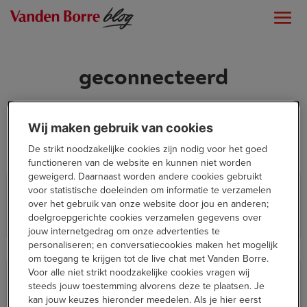
geconnecteerd
Wij maken gebruik van cookies
De strikt noodzakelijke cookies zijn nodig voor het goed
functioneren van de website en kunnen niet worden
geweigerd. Daarnaast worden andere cookies gebruikt
Voor jou getest: de OnePlus 13
voor statistische doeleinden om informatie te verzamelen
over het gebruik van onze website door jou en anderen;
doelgroepgerichte cookies verzamelen gegevens over
High Tech
jouw internetgedrag om onze advertenties te
personaliseren; en conversatiecookies maken het mogelijk
om toegang te krijgen tot de live chat met Vanden Borre.
Voor jou getest: Motorola Edge 50
Voor alle niet strikt noodzakelijke cookies vragen wij
Fusion
steeds jouw toestemming alvorens deze te plaatsen. Je
kan jouw keuzes hieronder meedelen. Als je hier eerst