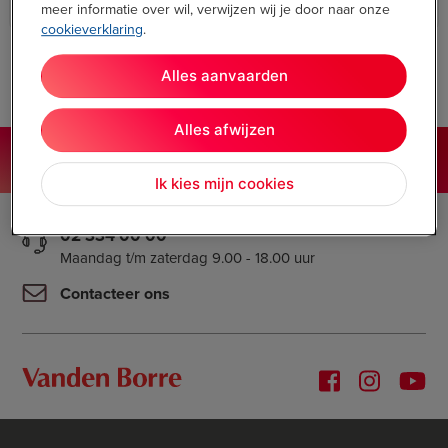
meer informatie over wil, verwijzen wij je door naar onze
High Tech
cookieverklaring
.
Alles aanvaarden
Alles afwijzen
Onze winkels
vandenborre.be
Ik kies mijn cookies
02 334 00 00
Maandag t/m zaterdag 9.00 - 18.00 uur
Contacteer ons