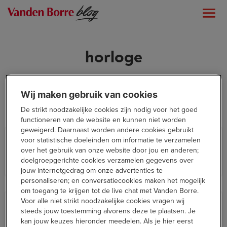
horloge
Wij maken gebruik van cookies
De strikt noodzakelijke cookies zijn nodig voor het goed
functioneren van de website en kunnen niet worden
geweigerd. Daarnaast worden andere cookies gebruikt
De nieuwste Garmin getest: groter
voor statistische doeleinden om informatie te verzamelen
én dunner dan z’n voorgangers
over het gebruik van onze website door jou en anderen;
doelgroepgerichte cookies verzamelen gegevens over
High Tech
jouw internetgedrag om onze advertenties te
personaliseren; en conversatiecookies maken het mogelijk
om toegang te krijgen tot de live chat met Vanden Borre.
De nieuwe Huawei Watch Fit 4 (Pro)
Voor alle niet strikt noodzakelijke cookies vragen wij
getest
steeds jouw toestemming alvorens deze te plaatsen. Je
kan jouw keuzes hieronder meedelen. Als je hier eerst