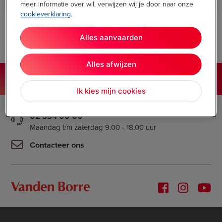
meer informatie over wil, verwijzen wij je door naar onze
High Tech
cookieverklaring
.
Alles aanvaarden
Alles afwijzen
Onze winkels
vandenborre.be
Ik kies mijn cookies
02 334 00 00
Maandag t/m zaterdag 9.00 - 18.00 uur
Contacteer ons