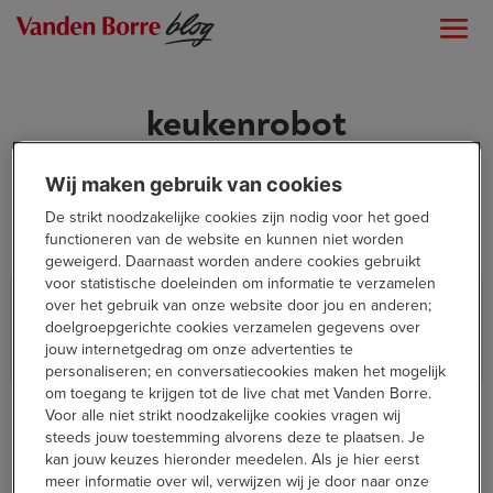
keukenrobot
Wij maken gebruik van cookies
De strikt noodzakelijke cookies zijn nodig voor het goed
functioneren van de website en kunnen niet worden
geweigerd. Daarnaast worden andere cookies gebruikt
voor statistische doeleinden om informatie te verzamelen
Voor jou getest: de KitchenAid
over het gebruik van onze website door jou en anderen;
5KSM175PSECA
doelgroepgerichte cookies verzamelen gegevens over
jouw internetgedrag om onze advertenties te
,
,
Thuis
In de keuken
Thuis
personaliseren; en conversatiecookies maken het mogelijk
om toegang te krijgen tot de live chat met Vanden Borre.
Voor alle niet strikt noodzakelijke cookies vragen wij
steeds jouw toestemming alvorens deze te plaatsen. Je
kan jouw keuzes hieronder meedelen. Als je hier eerst
meer informatie over wil, verwijzen wij je door naar onze