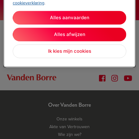
cookieverklaring
.
Onze winkels
vandenborre.be
Alles aanvaarden
02 334 00 00
Alles afwijzen
Maandag t/m zaterdag 9.00 - 18.00 uur
Contacteer ons
Ik kies mijn cookies
Over Vanden Borre
Onze winkels
Akte van Vertrouwen
Wie zijn we?