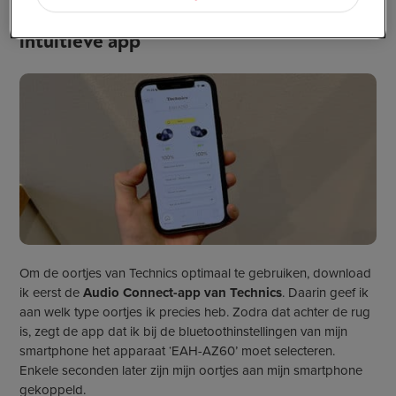
Snelle draadloze verbinding en
intuïtieve app
Om de oortjes van Technics optimaal te gebruiken, download
ik eerst de
Audio Connect-app van Technics
. Daarin geef ik
aan welk type oortjes ik precies heb. Zodra dat achter de rug
is, zegt de app dat ik bij de bluetoothinstellingen van mijn
smartphone het apparaat ‘EAH-AZ60’ moet selecteren.
Enkele seconden later zijn mijn oortjes aan mijn smartphone
gekoppeld.