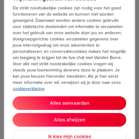
De strikt noodzakelijke cookies zijn nodig voor het goed
functioneren van de website en kunnen niet worden
geweigerd. Daarnaast worden andere cookies gebruikt
voor statistische doeleinden om informatie te verzamelen
over het gebruik van onze website door jou en anderen;
doelgroepgerichte cookies verzamelen gegevens over
jouw internetgedrag om onze advertenties te
personaliseren; en conversatiecookies maken het mogelijk
om toegang te krijgen tot de live chat met Vanden Borre.
Voor alle niet strikt noodzakelijke cookies vragen wij
De verpakking is vrij sober en compact. Wanneer ik ze
steeds jouw toestemming alvorens deze te plaatsen. Je
openmaak, zie ik het
metaalkleurige doosje
waarin de
kan jouw keuzes hieronder meedelen. Als je hier eerst
oortjes zitten, de
handleiding
, een
USB-C-kabel
om de
meer informatie over wil, verwijzen wij je door naar onze
oortjes op te laden en
meerdere siliconen dopjes
in
cookieverklaring
.
verschillende maten. Handig, want zo passen de oortjes
gegarandeerd bij iedereen.
Alles aanvaarden
Ik open het doosje en neem de oortjes eruit. Tijd voor de test!
Ze passen makkelijk in mijn oren en blijven goed zitten. Ik heb
Alles afwijzen
dus zelfs geen andere dopjes nodig.
Ik kies mijn cookies