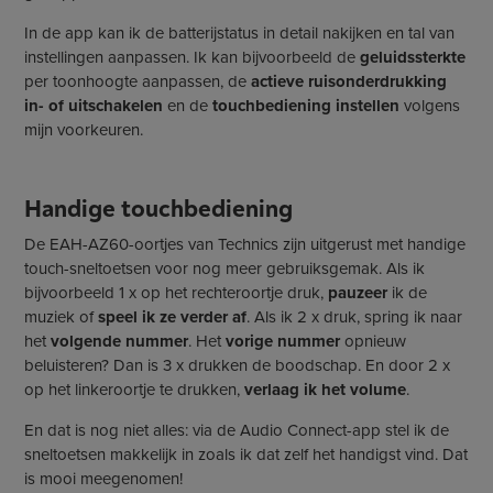
In de app kan ik de batterijstatus in detail nakijken en tal van
instellingen aanpassen. Ik kan bijvoorbeeld de
geluidssterkte
per toonhoogte aanpassen, de
actieve ruisonderdrukking
in- of uitschakelen
en de
touchbediening instellen
volgens
mijn voorkeuren.
Handige touchbediening
De EAH-AZ60-oortjes van Technics zijn uitgerust met handige
touch-sneltoetsen voor nog meer gebruiksgemak. Als ik
bijvoorbeeld 1 x op het rechteroortje druk,
pauzeer
ik de
muziek of
speel ik ze verder af
. Als ik 2 x druk, spring ik naar
het
volgende nummer
. Het
vorige nummer
opnieuw
beluisteren? Dan is 3 x drukken de boodschap. En door 2 x
op het linkeroortje te drukken,
verlaag ik het volume
.
En dat is nog niet alles: via de Audio Connect-app stel ik de
sneltoetsen makkelijk in zoals ik dat zelf het handigst vind. Dat
is mooi meegenomen!