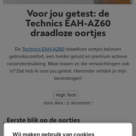
Voor jou getest: de
Technics EAH-AZ60
draadloze oortjes
De
Technics EAH-AZ60
draadloze oortjes beloven
gebruikscomfort, een helder geluid en premium actieve
ruisonderdrukking. Maar lossen ze die verwachtingen ook
in? Dat heb ik voor jou getest. Hieronder ontdek je mijn
bevindingen!
High Tech
door
Alex
|
2 december
|
Eerste blik op de oortjes
Wij maken gebruik van cookies