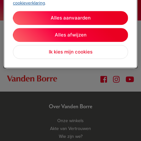
cookieverklaring
.
Onze winkels
vandenborre.be
Alles aanvaarden
02 334 00 00
Alles afwijzen
Maandag t/m zaterdag 9.00 - 18.00 uur
Contacteer ons
Ik kies mijn cookies
Over Vanden Borre
Onze winkels
Akte van Vertrouwen
Wie zijn we?