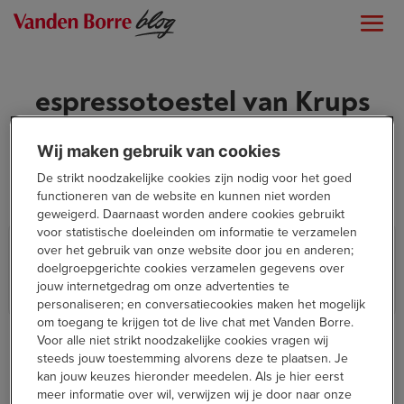
espressotoestel van Krups
Wij maken gebruik van cookies
De strikt noodzakelijke cookies zijn nodig voor het goed
functioneren van de website en kunnen niet worden
geweigerd. Daarnaast worden andere cookies gebruikt
voor statistische doeleinden om informatie te verzamelen
Test: Krups Intuition Experience +
over het gebruik van onze website door jou en anderen;
espressomachine
doelgroepgerichte cookies verzamelen gegevens over
jouw internetgedrag om onze advertenties te
,
In de keuken
Thuis
personaliseren; en conversatiecookies maken het mogelijk
om toegang te krijgen tot de live chat met Vanden Borre.
Voor alle niet strikt noodzakelijke cookies vragen wij
steeds jouw toestemming alvorens deze te plaatsen. Je
kan jouw keuzes hieronder meedelen. Als je hier eerst
meer informatie over wil, verwijzen wij je door naar onze