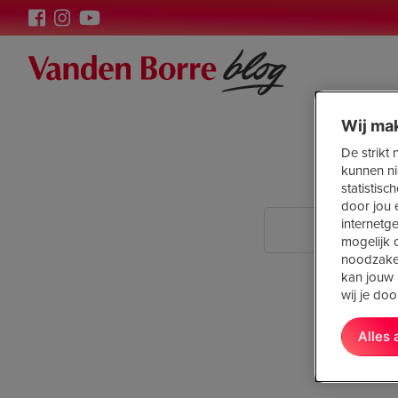
Wij ma
De strikt
kunnen ni
statistis
door jou 
internetg
mogelijk o
noodzakel
kan jouw 
wij je do
Alles