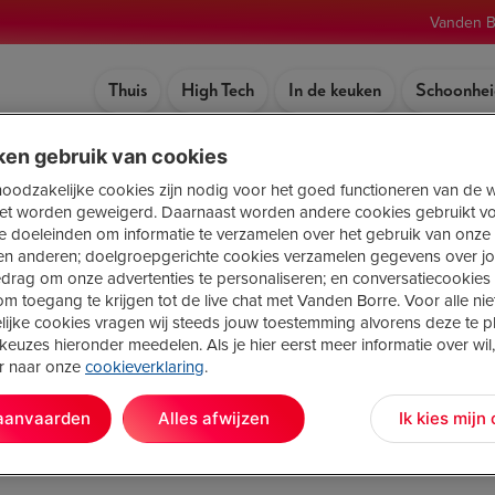
Vanden B
Thuis
High Tech
In de keuken
Schoonhei
ken gebruik van cookies
stofzuiger met dweilfunctie
 noodzakelijke cookies zijn nodig voor het goed functioneren van de 
et worden geweigerd. Daarnaast worden andere cookies gebruikt v
che doeleinden om informatie te verzamelen over het gebruik van onze
en anderen; doelgroepgerichte cookies verzamelen gegevens over j
edrag om onze advertenties te personaliseren; en conversatiecookie
m toegang te krijgen tot de live chat met Vanden Borre. Voor alle niet
ijke cookies vragen wij steeds jouw toestemming alvorens deze te pl
keuzes hieronder meedelen. Als je hier eerst meer informatie over wil,
or naar onze
cookieverklaring
.
Voor jou getest: de Bosch Unlimited 7 Prohygieni
 aanvaarden
Alles afwijzen
Ik kies mijn
|
Thuis
27 juni