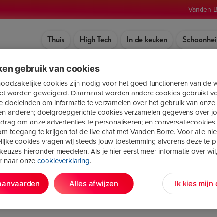
Vanden B
Thuis
High Tech
In de keuken
Schoonhei
ken gebruik van cookies
tablette
 noodzakelijke cookies zijn nodig voor het goed functioneren van de 
et worden geweigerd. Daarnaast worden andere cookies gebruikt v
che doeleinden om informatie te verzamelen over het gebruik van onze
en anderen; doelgroepgerichte cookies verzamelen gegevens over j
edrag om onze advertenties te personaliseren; en conversatiecookie
m toegang te krijgen tot de live chat met Vanden Borre. Voor alle niet
ijke cookies vragen wij steeds jouw toestemming alvorens deze te pl
keuzes hieronder meedelen. Als je hier eerst meer informatie over wil,
or naar onze
cookieverklaring
.
Voor jou getest: de tablet Lenovo Tab M11
 aanvaarden
Alles afwijzen
Ik kies mijn
|
High Tech
28 februari