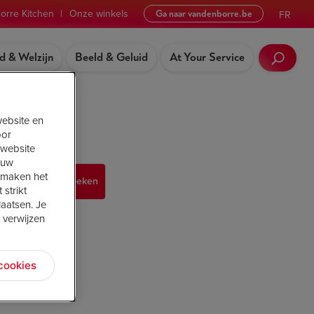
orre Kitchen
|
Onze winkels
Ga naar vandenborre.be
FR
d & Welzijn
Beeld & Geluid
At Your Service
website en
oor
 website
ouw
s maken het
 strikt
aatsen. Je
 verwijzen
 cookies