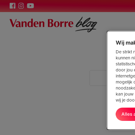
Wij ma
De strikt
kunnen ni
statistis
door jou 
internetg
mogelijk o
noodzakel
kan jouw 
wij je do
Alles