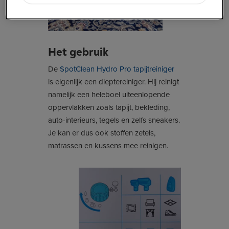
Het gebruik
De
SpotClean Hydro Pro tapijtreiniger
is eigenlijk een dieptereiniger. Hij reinigt
namelijk een heleboel uiteenlopende
oppervlakken zoals tapijt, bekleding,
auto-interieurs, tegels en zelfs sneakers.
Je kan er dus ook stoffen zetels,
matrassen en kussens mee reinigen.