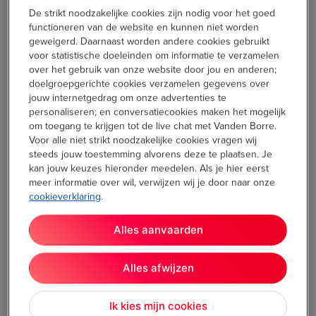
je de verswaterbak simpelweg vullen
De strikt noodzakelijke cookies zijn nodig voor het goed
functioneren van de website en kunnen niet worden
met een deel wat en een tweede deel
geweigerd. Daarnaast worden andere cookies gebruikt
schoonmaakmiddel. De hoeveelheden
voor statistische doeleinden om informatie te verzamelen
van elk staan op de zijkant van de bak
over het gebruik van onze website door jou en anderen;
aangegeven. Wanneer de waterbak
doelgroepgerichte cookies verzamelen gegevens over
jouw internetgedrag om onze advertenties te
gevuld is, zet je hem terug in het toestel
personaliseren; en conversatiecookies maken het mogelijk
en kan je ermee aan de slag. Kies
om toegang te krijgen tot de live chat met Vanden Borre.
gewoon nog je opzetstuk en de
Voor alle niet strikt noodzakelijke cookies vragen wij
reinigingsstand en je kan beginnen
steeds jouw toestemming alvorens deze te plaatsen. Je
kan jouw keuzes hieronder meedelen. Als je hier eerst
reinigen.
meer informatie over wil, verwijzen wij je door naar onze
cookieverklaring
.
Alles aanvaarden
Alles afwijzen
Ik kies mijn cookies