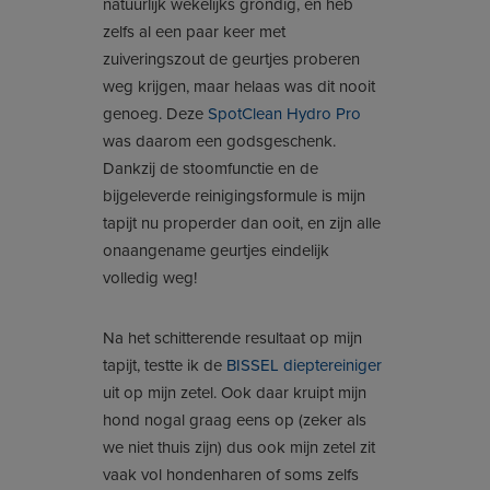
natuurlijk wekelijks grondig, en heb
zelfs al een paar keer met
zuiveringszout de geurtjes proberen
weg krijgen, maar helaas was dit nooit
genoeg. Deze
SpotClean Hydro Pro
was daarom een godsgeschenk.
Dankzij de stoomfunctie en de
bijgeleverde reinigingsformule is mijn
tapijt nu properder dan ooit, en zijn alle
onaangename geurtjes eindelijk
volledig weg!
Na het schitterende resultaat op mijn
tapijt, testte ik de
BISSEL dieptereiniger
uit op mijn zetel. Ook daar kruipt mijn
hond nogal graag eens op (zeker als
we niet thuis zijn) dus ook mijn zetel zit
vaak vol hondenharen of soms zelfs