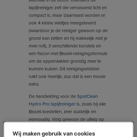
allemaal in de doos? Uiteraard de
tapijtreiniger zelf die verrassend licht en
compact is, maar daarnaast worden er
ook 4 kleine wieltjes meegeleverd
(waardoor je de reiniger gewoon op de
grond kan zetten en hij makkelijk met je
mee rolt), 3 verschillende borstels en
een flacon met Bissell-reinigingsformule
om de oppervlakten grondig mee te
kunnen kuisen. Dit reinigingsmiddel
ruikt ook heerlijk, dus dat is een mooie
extra.
De handleiding voor de
SpotClean
Hydro Pro tapijtreiniger
is, zoals bij alle
Bissell-toestellen, zeer duidelijk en
eenvoudig. Volg gewoon de uitleg op
de pictogrammen en voilà. Om de
Wij maken gebruik van cookies
tapijtreiniger te kunnen gebruiken moet